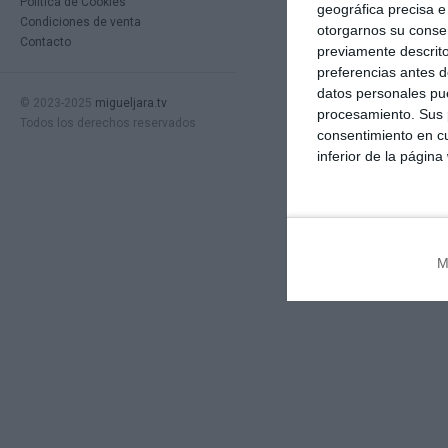
Política de Cookies
geográfica precisa e 
Condiciones de venta
otorgarnos su conse
Contacto
previamente descrito
preferencias antes d
datos personales pue
© 2023-2025
migueljara.tv
procesamiento. Sus p
Todos los derechos reservados
consentimiento en cu
inferior de la página
M