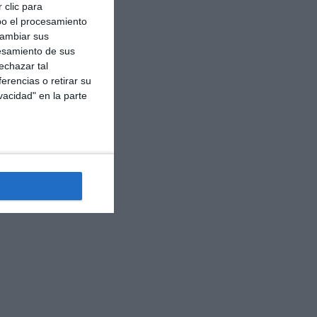
 clic para
bo el procesamiento
cambiar sus
esamiento de sus
echazar tal
erencias o retirar su
vacidad" en la parte