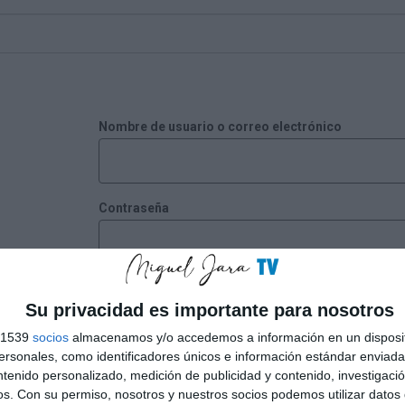
Nombre de usuario o correo electrónico
Contraseña
Recuérdame
Su privacidad es importante para nosotros
s 1539
socios
almacenamos y/o accedemos a información en un disposit
sonales, como identificadores únicos e información estándar enviada 
¿Has perdido tu contraseña?
ntenido personalizado, medición de publicidad y contenido, investigaci
os.
Con su permiso, nosotros y nuestros socios podemos utilizar datos 