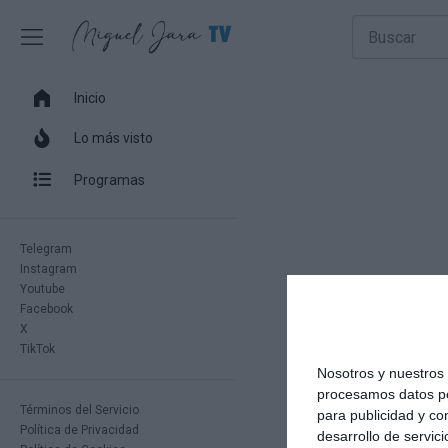
Inicio
Lo más visto
Programas
Telegram
Instagram
Youtube
Facebook
X
TikTok
Nosotros y nuestro
procesamos datos per
Términos del Servicio
para publicidad y co
Política de Privacidad
desarrollo de servici