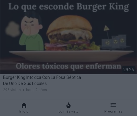
29:26
Burger King Intoxica Con La Fosa Séptica
De Uno De Sus Locales
296 vistas
hace 2 años
Inicio
Lo más visto
Programas