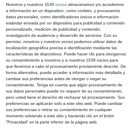
Nosotros y nuestros 1539
socios
almacenamos y/o accedemos
23:33
a información en un dispositivo, como cookies, y procesamos
Carmen Escrig, Bióloga: “El Vapeo Es Un
datos personales, como identificadores únicos e información
Derecho A Decidir Frente Al Tabaco”
estándar enviada por un dispositivo para publicidad y contenido
279 vistas
hace 11 meses
personalizado, medición de publicidad y contenido,
investigación de audiencia y desarrollo de servicios.
Con su
permiso, nosotros y nuestros socios podemos utilizar datos de
localización geográfica precisa e identificación mediante las
características de dispositivos. Puede hacer clic para otorgarnos
su consentimiento a nosotros y a nuestros 1539 socios para
que llevemos a cabo el procesamiento previamente descrito. De
forma alternativa, puede acceder a información más detallada y
cambiar sus preferencias antes de otorgar o negar su
consentimiento.
Tenga en cuenta que algún procesamiento de
sus datos personales puede no requerir de su consentimiento,
pero usted tiene el derecho de rechazar tal procesamiento. Sus
preferencias se aplicarán solo a este sitio web. Puede cambiar
12:16
sus preferencias o retirar su consentimiento en cualquier
David Ariza, Chef: «A Mayor Proximidad,
momento volviendo a este sitio y haciendo clic en el botón
Más Calidad»
"Privacidad" en la parte inferior de la página web.
176 vistas
hace 1 año