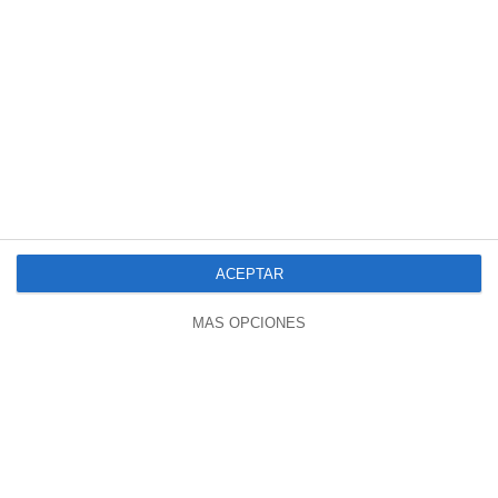
18:50
Primera Sentencia Favorable Por Los
Daños De Una Vacuna Covid-19
ACEPTAR
308 vistas
hace 1 año
MÁS OPCIONES