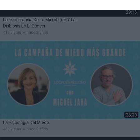
29:16
La Importancia De La Microbiota Y La
Disbiosis En El Cáncer
419 vistas
hace 2 años
36:39
La Psicología Del Miedo
409 vistas
hace 2 años