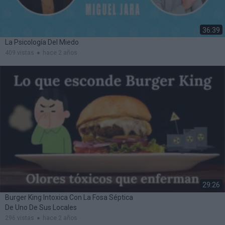
36:39
La Psicología Del Miedo
409 vistas
hace 2 años
29:26
Burger King Intoxica Con La Fosa Séptica
De Uno De Sus Locales
296 vistas
hace 2 años