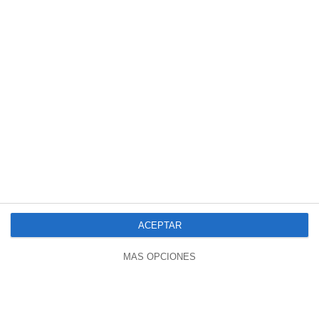
00:13
Un Duro Trabajo ;)
144 vistas
hace 1 año
ACEPTAR
18:50
Primera Sentencia Favorable Por Los
MÁS OPCIONES
Daños De Una Vacuna Covid-19
308 vistas
hace 1 año