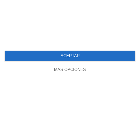
24:21
Vacuna Covid AstraZeneca: Muertes
¿»esenciales»?
535 vistas
hace 2 años
ACEPTAR
MÁS OPCIONES
29:40
Habla Un Ex Jefe De Lobby De La
Farmacéutica Del Nolotil, Boheringer.
351 vistas
hace 2 años