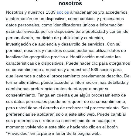
nosotros
Breve vídeo en el que cuento lo de las «transferencias de
Nosotros y nuestros 1539
socios
almacenamos y/o accedemos
valor» de la industria a los médicos:
a información en un dispositivo, como cookies, y procesamos
https://www.migueljara.com/2024/02/22/las-transferencias-
datos personales, como identificadores únicos e información
de-valor-de-bayer-que-encubren-la-compra-de-la-receta-de-
estándar enviada por un dispositivo para publicidad y contenido
medicos-casi-8-millones-al-ano/
personalizado, medición de publicidad y contenido,
investigación de audiencia y desarrollo de servicios.
Con su
permiso, nosotros y nuestros socios podemos utilizar datos de
0
COMENTARIOS
localización geográfica precisa e identificación mediante las
características de dispositivos. Puede hacer clic para otorgarnos
su consentimiento a nosotros y a nuestros 1539 socios para
Por favor, inicia sesión para comentar
que llevemos a cabo el procesamiento previamente descrito. De
forma alternativa, puede acceder a información más detallada y
cambiar sus preferencias antes de otorgar o negar su
consentimiento.
Tenga en cuenta que algún procesamiento de
sus datos personales puede no requerir de su consentimiento,
pero usted tiene el derecho de rechazar tal procesamiento. Sus
preferencias se aplicarán solo a este sitio web. Puede cambiar
sus preferencias o retirar su consentimiento en cualquier
momento volviendo a este sitio y haciendo clic en el botón
"Privacidad" en la parte inferior de la página web.