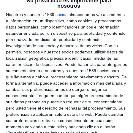
Su privacidad es importante para
nosotros
Nosotros y nuestros 1539
socios
almacenamos y/o accedemos
a información en un dispositivo, como cookies, y procesamos
datos personales, como identificadores únicos e información
estándar enviada por un dispositivo para publicidad y contenido
personalizado, medición de publicidad y contenido,
investigación de audiencia y desarrollo de servicios.
Con su
permiso, nosotros y nuestros socios podemos utilizar datos de
localización geográfica precisa e identificación mediante las
características de dispositivos. Puede hacer clic para otorgarnos
su consentimiento a nosotros y a nuestros 1539 socios para
23:33
que llevemos a cabo el procesamiento previamente descrito. De
Carmen Escrig, Bióloga: “El Vapeo Es Un
forma alternativa, puede acceder a información más detallada y
Derecho A Decidir Frente Al Tabaco”
cambiar sus preferencias antes de otorgar o negar su
279 vistas
hace 11 meses
consentimiento.
Tenga en cuenta que algún procesamiento de
sus datos personales puede no requerir de su consentimiento,
pero usted tiene el derecho de rechazar tal procesamiento. Sus
preferencias se aplicarán solo a este sitio web. Puede cambiar
sus preferencias o retirar su consentimiento en cualquier
momento volviendo a este sitio y haciendo clic en el botón