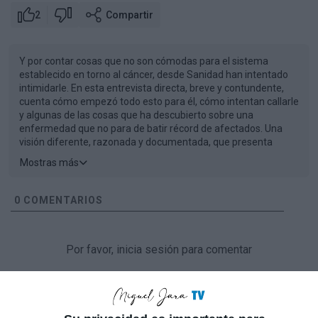
2
Compartir
Y por contar cosas que no son cómodas para el sistema
establecido en torno al cáncer, desde Sanidad han intentado
intimidarle. En esta entrevista directa, breve y contundente,
cuenta cómo empezó todo esto para él, cómo intentan callarle
y algunas de las cosas que ha descubierto sobre una
enfermedad que no para de batir récord de afectados. Una
visión diferente, razonada y documentada, que presenta
alternativas.
Mostras más
0
COMENTARIOS
Por favor, inicia sesión para comentar