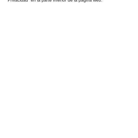
"Privacidad" en la parte inferior de la página web.
12:16
David Ariza, Chef: «A Mayor Proximidad,
Más Calidad»
176 vistas
hace 1 año