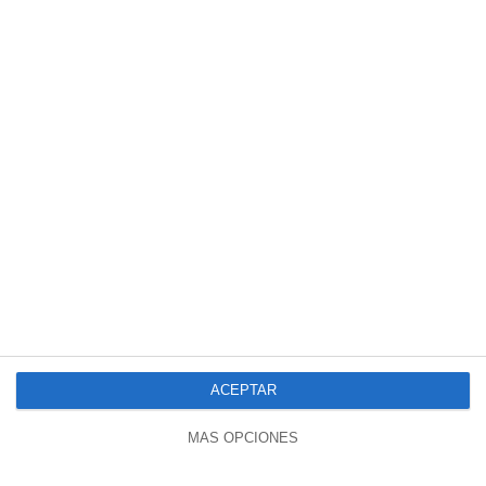
00:13
Un Duro Trabajo ;)
144 vistas
hace 1 año
ACEPTAR
MÁS OPCIONES
18:50
Primera Sentencia Favorable Por Los